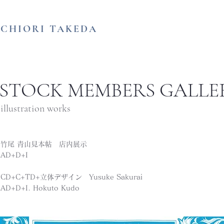
​CHIORI TAKEDA
STOCK MEMBERS GALL
 illustration works
​竹尾 青山見本帖 店内展示
AD+D+I
CD+C+TD+立体デザイン Yusuke Sakurai
​AD+D+I. Hokuto Kudo